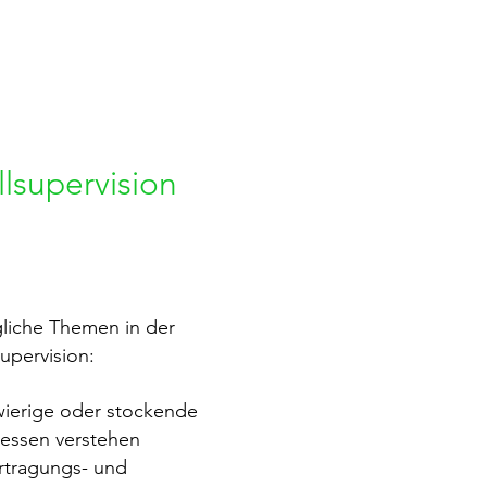
llsupervision
liche Themen in der
supervision:
ierige oder stockende
essen verstehen
rtragungs- und