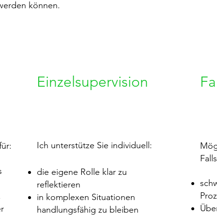
 werden können.
Einzelsupervision
Fa
Ich unterstütze Sie individuell:
ür:
Mög
Fall
s
die eigene Rolle klar zu
schw
reflektieren
Proz
,
in komplexen Situationen
Übe
r
handlungsfähig zu bleiben