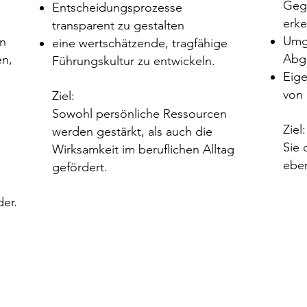
Geg
Entscheidungsprozesse
erk
transparent zu gestalten
Umg
en
eine wertschätzende, tragfähige
Abg
en,
Führungskultur zu entwickeln.
Eige
von 
Ziel:
Sowohl persönliche Ressourcen
Ziel:
werden gestärkt, als auch die
Sie 
Wirksamkeit im beruflichen Alltag
eben
gefördert.
der.